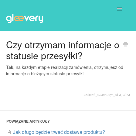
Toggle
Navigatio
Dla Ciebie
Czy otrzymam informacje o
statusie przesyłki?
Dla Biznesu
Partnerzy Gleevery
Tak,
na każdym etapie realizacji zamówienia, otrzymujesz od
informacje o bieżącym statusie przesyłki.
Zaktualizowano Styczeń 4, 2024
POWIĄZANE ARTYKUŁY
Jak długo będzie trwać dostawa produktu?