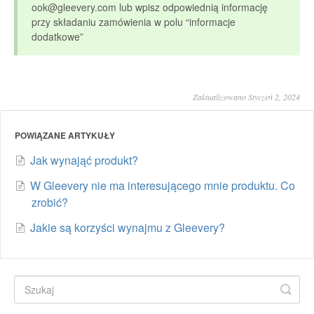
ook@gleevery.com
lub wpisz odpowiednią informację
przy składaniu zamówienia w polu “informacje
dodatkowe”
Zaktualizowano Styczeń 2, 2024
POWIĄZANE ARTYKUŁY
Jak wynająć produkt?
W Gleevery nie ma interesującego mnie produktu. Co
zrobić?
Jakie są korzyści wynajmu z Gleevery?