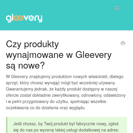
Toggle
Navigatio
Dla Ciebie
Czy produkty
wynajmowane w Gleevery
Dla Biznesu
są nowe?
Partnerzy Gleevery
W Gleevery znajdujemy produktom nowych właścicieli, dlatego
sprzęt, który chcesz wynająć mógł być wcześniej używany.
Gwarantujemy jednak, że każdy produkt dostępny w naszej
ofercie został dokładnie zweryfikowany, odnowiony, odświeżony
i w pełni przygotowany do użytku, spełniając wszelkie
oczekiwania co do działania oraz wyglądu.
Jeśli chcesz, by Twój produkt był fabrycznie nowy, zgłoś
się do nas po wycenę takiej usługi dodatkowej na adres: